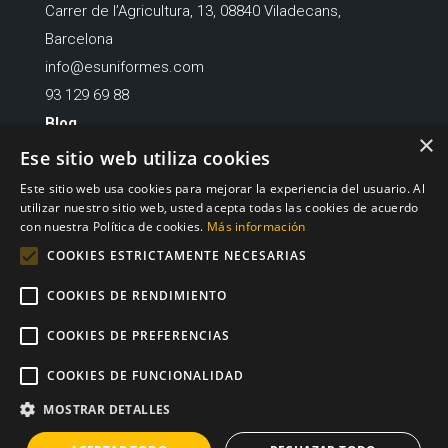
Carrer de l’Agricultura, 13, 08840 Viladecans,
Barcelona
info@esuniformes.com
93 129 69 88
Blog
×
Ese sitio web utiliza cookies
Este sitio web usa cookies para mejorar la experiencia del usuario. Al
utilizar nuestro sitio web, usted acepta todas las cookies de acuerdo
Financiado por la Unión Europea – NextGenerationEU
con nuestra Política de cookies.
Más información
COOKIES ESTRICTAMENTE NECESARIAS
COOKIES DE RENDIMIENTO
COOKIES DE PREFERENCIAS
GRUPO AQUITULOGO © 2026. Todos los derechos
COOKIES DE FUNCIONALIDAD
reservados.
MOSTRAR DETALLES